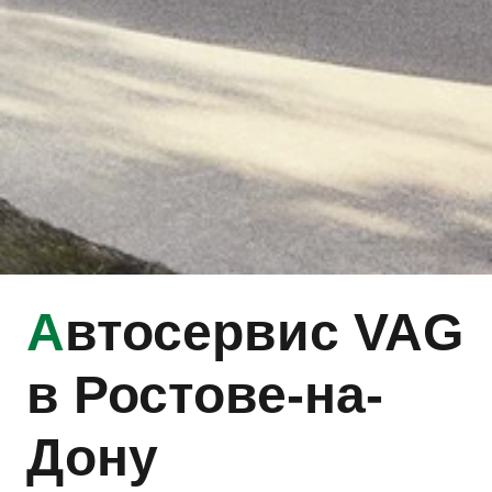
А
втосервис VAG
в Ростове-на-
Дону